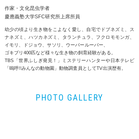
作家・文化昆虫学者
慶應義塾大学SFC研究所上席所員
幼少の頃より生き物をこよなく愛し、自宅でドブネズミ、ス
ナネズミ、ハツカネズミ、タランチュラ、フクロモモンガ、
イモリ、ドジョウ、サソリ、ウーパールーパー、
ゴキブリ400匹など様々な生き物の飼育経験がある。
TBS「世界ふしぎ発見！」ミステリーハンターや日本テレビ
「嗚呼!!みんなの動物園」動物調査員としてTV出演歴有。
PHOTO GALLERY