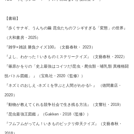
【書籍】
『歩くサナギ、うんちの繭 昆虫たちのフシギすぎる「変態」の世界』
（大和書房・2025）
『雑学×雑談 勝負クイズ100』（文藝春秋・ 2023）
『よし、わかった！いきものミステリークイズ』（文藝春秋・2022）
『篠原かをりの「史上最強はコイツだ!昆虫・爬虫類・哺乳類 異種格闘
技バトル図鑑」 』（宝島社・2020《監修》）
『ネズミのおしえ ‐ネズミを学ぶと人間がわかる!‐ 』 （徳間書店・
2020）
『動物が教えてくれる競争社会で生き残る方法』（文響社・2019）
『昆虫最強王図鑑 』（Gakken・2018《監修》）
『フムフムがってん！いきものビックリ仰天クイズ』（文藝春秋・
2018）