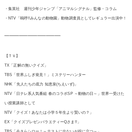
・集英社 週刊少年ジャンプ「アニマルシグナル」監修・コラム
・NTV「嗚呼!!みんなの動物園」動物調査員としてレギュラー出演中！
῀῀῀῀῀῀῀῀῀῀῀῀῀῀῀῀῀῀῀῀῀῀῀῀῀῀῀῀῀῀῀῀῀῀῀῀῀῀῀῀῀῀῀῀῀῀
【ＴＶ】
TX「正解の無いクイズ」
TBS「世界ふしぎ発見！」ミステリーハンター
NHK「先人たちの底力 知恵泉(ちえいず)」
NTV「日テレ系人気番組 春のコラボSP ～動物の日～」世界一受けた
い授業講師として
NTV「クイズ！あなたは小学５年生より賢いの？」
EX「クイズプレゼンバラエティーQさま!!」
TBS「今さらシロー！～テストに出ないが役に立つ～」