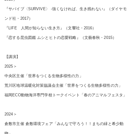
『サバイブ〈SURVIVE〉 ‐強くなければ、生き残れない』（ダイヤモ
ンド社・2017）
『LIFE 人間が知らない生き方』（文響社・2016）
『恋する昆虫図鑑 ムシとヒトの恋愛戦略』（文藝春秋・2015）
【講演】
2025＞
中央区主催「世界をつくる生物多様性の力」
荒川区地球温暖化対策協議会主催「世界をつくる生物多様性の力」
福岡ECO動物海洋専門学校トークイベント「春のアニマルフェスタ」
2024＞
倉敷市主催 倉敷環境フェア「みんなで守ろう！！まちの緑と希少動
物」