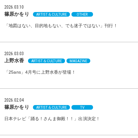
2026.03.10
篠原かをり
ARTIST＆CULTURE
OTHER
「地図はない、目的地もない、でも迷子ではない」刊行！
2026.03.03
上野水香
ARTIST＆CULTURE
MAGAZINE
「25ans」4月号に上野水香が登場！
2026.02.04
篠原かをり
ARTIST＆CULTURE
TV
日本テレビ「踊る！さんま御殿！！」出演決定！