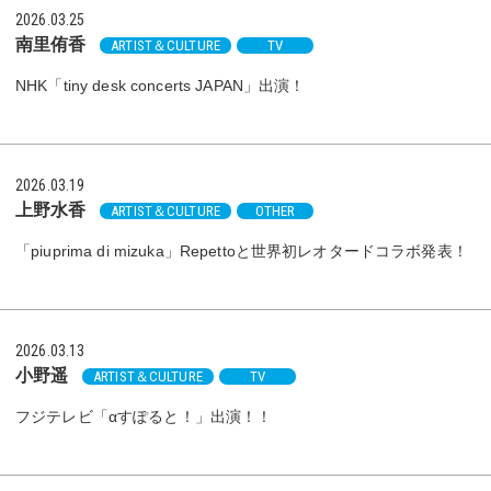
2026.03.25
南里侑香
ARTIST＆CULTURE
TV
NHK「tiny desk concerts JAPAN」出演！
2026.03.19
上野水香
ARTIST＆CULTURE
OTHER
「piuprima di mizuka」Repettoと世界初レオタードコラボ発表！
2026.03.13
小野遥
ARTIST＆CULTURE
TV
フジテレビ「αすぽると！」出演！！