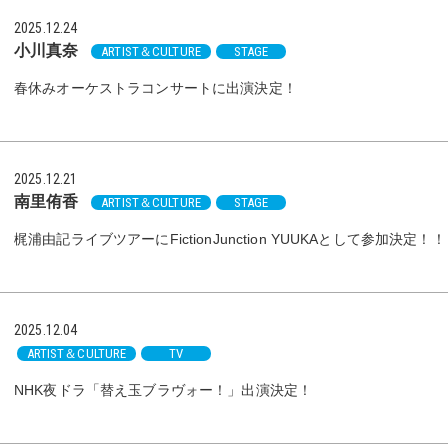
2025.12.24
小川真奈
ARTIST＆CULTURE
STAGE
春休みオーケストラコンサートに出演決定！
2025.12.21
南里侑香
ARTIST＆CULTURE
STAGE
梶浦由記ライブツアーにFictionJunction YUUKAとして参加決定！！
2025.12.04
ARTIST＆CULTURE
TV
NHK夜ドラ「替え玉ブラヴォー！」出演決定！