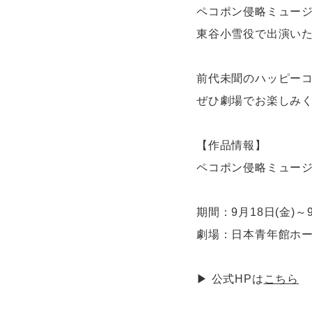
ペコポン侵略ミュー
東谷小雪役で出演い
前代未聞のハッピー
ぜひ劇場でお楽しみ
【作品情報】
ペコポン侵略ミュー
期間：9月18日(金)～9
劇場：日本青年館ホ
▶ 公式HPは
こちら