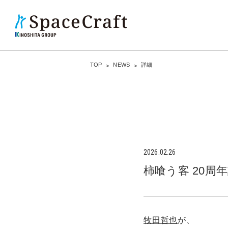
TOP
NEWS
詳細
2026.02.26
柿喰う客 20周
牧田哲也
が、